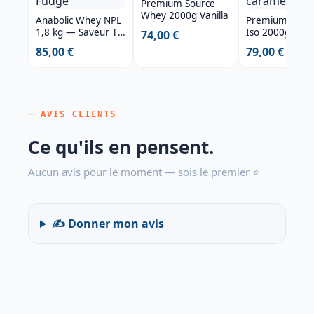
Premium Source
Whey 2000g Vanilla
Anabolic Whey NPL
Premium Sour
1,8 kg — Saveur Tin
Iso 2000g Salty
74,00 €
Roof Fudge
caramel
85,00 €
79,00 €
— AVIS CLIENTS
Ce qu'ils en pensent.
Aucun avis pour le moment — sois le premier ⭐
✍️ Donner mon avis