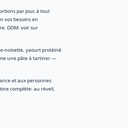
rtions par jour, à tout
on vos besoins en
ère. DDM: voir sur
ne-noisette, yaourt protéiné
me une pâte à tartiner —
rance et aux personnes
ine complète: au réveil,