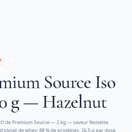
E
mium Source Iso
0 g — Hazelnut
O de Premium Source — 2 kg — saveur Noisette.
ydrolysat de whey: 88 % de protéines, 26,5 g par dose