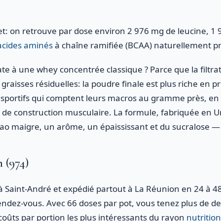
 on retrouve par dose environ 2 976 mg de leucine, 1 9
acides aminés
à chaîne ramifiée (BCAA) naturellement pr
te à une whey concentrée classique ? Parce que la filtra
s graisses résiduelles: la poudre finale est plus riche en
es sportifs qui comptent leurs macros au gramme près, en
de construction musculaire. La formule, fabriquée en 
cao maigre, un arôme, un épaississant et du sucralose — 
 (974)
 à Saint-André et expédié partout à La Réunion en 24 à 48
endez-vous. Avec 66 doses par pot, vous tenez plus de de
coûts par portion les plus intéressants du rayon
nutritio