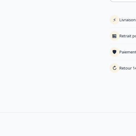
⚡
Livraiso
🏪
Retrait p
🛡️
Paiement
↻
Retour 14