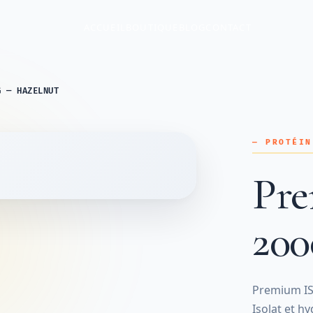
ACCUEIL
BOUTIQUE
BLOG
CONTACT
G — HAZELNUT
— PROTÉIN
Pre
200
Premium IS
Isolat et h