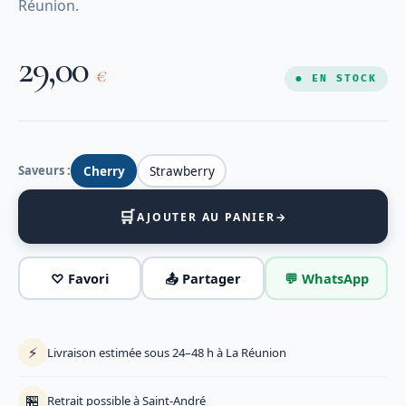
Réunion.
29,00
€
● EN STOCK
Saveurs :
Cherry
Strawberry
🛒
AJOUTER AU PANIER
→
♡ Favori
📤 Partager
💬 WhatsApp
⚡
Livraison estimée sous 24–48 h à La Réunion
🏪
Retrait possible à Saint-André