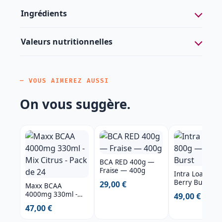
Ingrédients
Valeurs nutritionnelles
— VOUS AIMEREZ AUSSI
On vous suggère.
BCA RED 400g —
Fraise — 400g
Intra Load 80
Berry Burst
29,00 €
Maxx BCAA
4000mg 330ml -
49,00 €
Mix Citrus - Pack de
47,00 €
24