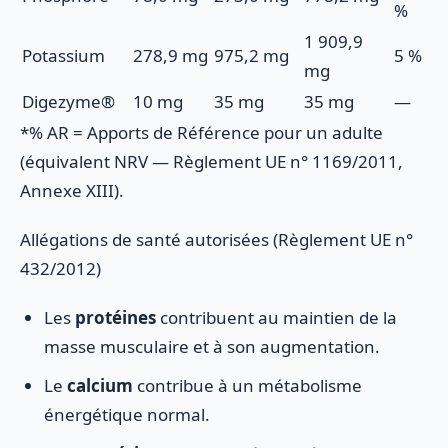
%
1 909,9
Potassium
278,9 mg
975,2 mg
5 %
mg
Digezyme®
10 mg
35 mg
35 mg
—
*% AR = Apports de Référence pour un adulte
(équivalent NRV — Règlement UE n° 1169/2011,
Annexe XIII).
Allégations de santé autorisées (Règlement UE n°
432/2012)
Les
protéines
contribuent au maintien de la
masse musculaire et à son augmentation.
Le
calcium
contribue à un métabolisme
énergétique normal.