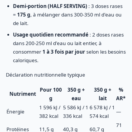
Demi-portion (HALF SERVING)
: 3 doses rases
=
175 g
, à mélanger dans 300-350 ml d'eau ou
de lait.
Usage quotidien recommandé
: 2 doses rases
dans 200-250 ml d'eau ou lait entier, à
consommer
1 à 3 fois par jour
selon les besoins
caloriques.
Déclaration nutritionnelle typique
Pour 100
350 g +
350 g +
%
Nutriment
g
eau
lait
AR*
1 596 kJ /
5 586 kJ / 1
6 578 kJ / 1
Énergie
—
382 kcal
336 kcal
574 kcal
71
Protéines
11,5 g
40,3 g
60,7 g