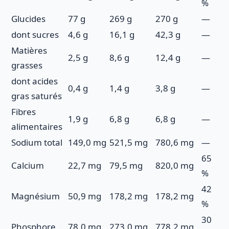
%
Glucides
77 g
269 g
270 g
—
dont sucres
4,6 g
16,1 g
42,3 g
—
Matières
2,5 g
8,6 g
12,4 g
—
grasses
dont acides
0,4 g
1,4 g
3,8 g
—
gras saturés
Fibres
1,9 g
6,8 g
6,8 g
—
alimentaires
Sodium total
149,0 mg
521,5 mg
780,6 mg
—
65
Calcium
22,7 mg
79,5 mg
820,0 mg
%
42
Magnésium
50,9 mg
178,2 mg
178,2 mg
%
30
Phosphore
78,0 mg
273,0 mg
778,2 mg