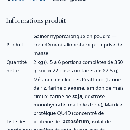
Informations produit
Gainer hypercalorique en poudre —
Produit
complément alimentaire pour prise de
masse
Quantité
2 kg (≈ 5 à 6 portions complètes de 350
nette
g, soit ≈ 22 doses unitaires de 87,5 g)
Mélange de glucides Real Food (farine
de riz, farine d'
avoine
, amidon de maïs
cireux, farine de
soja
, dextrose
monohydraté, maltodextrine), Matrice
protéique QU4D (concentré de
Liste des
protéine de
lactosérum
, isolat de
ingrédients
protéine de
soja
, hydrolysat de