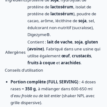
protéine de
lactosérum
, isolat de
protéine de
lactosérum
), poudre de
cacao, arôme, lécithine de
soja
, sel,
édulcorant non-nutritif (sucralose),
Digezyme®.
Contient :
lait de vache
,
soja
,
gluten
(avoine)
. Fabriqué dans une usine qui
Allergènes
utilise également
œuf
,
crustacés
,
fruits à coque
et
arachides
.
Conseils d'utilisation
Portion complète (FULL SERVING)
: 4 doses
rases =
350 g
, à mélanger dans 600-650 ml
d'
eau froide ou de lait entier
(shaker NPL avec
grille dispersive).