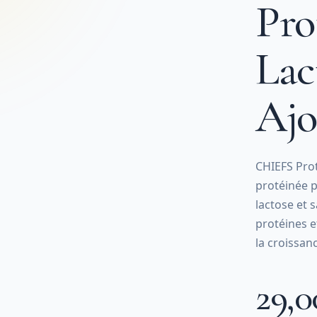
Pro
Lac
Ajo
CHIEFS Prot
protéinée p
lactose et 
protéines e
la croissan
29,