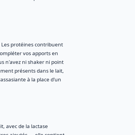
. Les protéines contribuent
compléter vos apports en
 n'avez ni shaker ni point
ement présents dans le lait,
rassasiante à la place d'un
t, avec de la lactase
cres ajoutés — elle contient