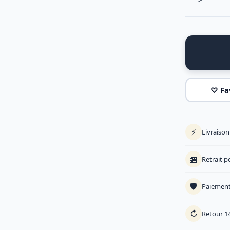
♡ Fa
⚡
Livraiso
🏪
Retrait p
🛡️
Paiement
↻
Retour 14