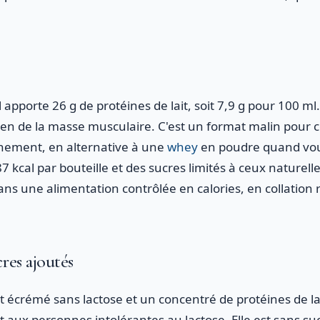
apporte 26 g de protéines de lait, soit 7,9 g pour 100 ml
tien de la masse musculaire. C'est un format malin pour 
înement, en alternative à une
whey
en poudre quand vous
7 kcal par bouteille et des sucres limités à ceux naturell
dans une alimentation contrôlée en calories, en collation 
cres ajoutés
it écrémé sans lactose et un concentré de protéines de lai
t aux personnes intolérantes au lactose. Elle est sans su