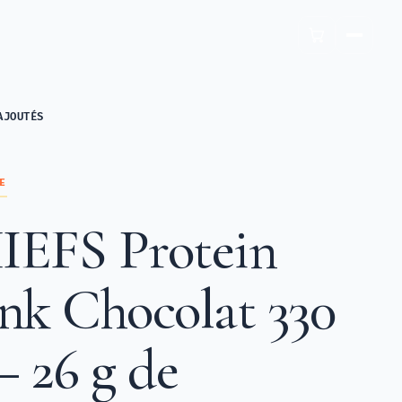
AJOUTÉS
E
EFS Protein
nk Chocolat 330
– 26 g de