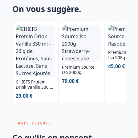
On vous suggère.
Premium Sour
Iso 908g Raspb
45,00 €
Premium Source
Iso 2000g
Strawberry-
79,00 €
CHIEFS Protein
cheesecake
Drink Vanille 330 ml
– 26 g de Protéines,
29,00 €
Sans Lactose, Sans
Sucres Ajoutés
— AVIS CLIENTS
Ce qu'ils en pensent.