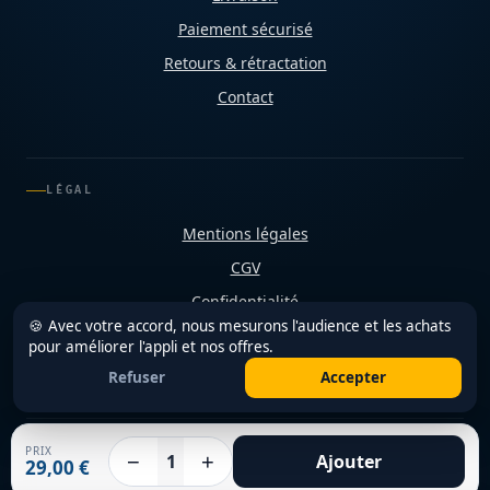
Paiement sécurisé
Retours & rétractation
Contact
LÉGAL
Mentions légales
CGV
Confidentialité
🍪 Avec votre accord, nous mesurons l'audience et les achats
Cookies
pour améliorer l'appli et nos offres.
Refuser
Accepter
PRIX
−
+
1
Ajouter
© 2026 Shop Diététique Réunion
29,00 €