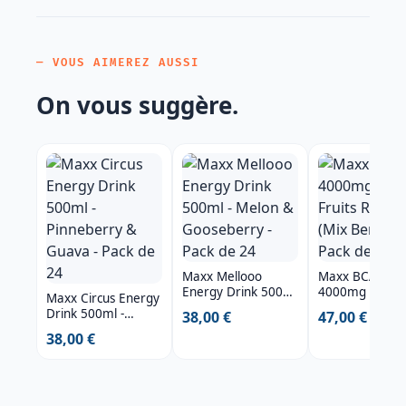
— VOUS AIMEREZ AUSSI
On vous suggère.
Maxx Mellooo
Maxx BCAA
Energy Drink 500ml
4000mg 330ml
Maxx Circus Energy
- Melon &
Fruits Rouges (
Drink 500ml -
38,00 €
47,00 €
Gooseberry - Pack
Berry) - Pack d
Pinneberry &
38,00 €
de 24
Guava - Pack de 24