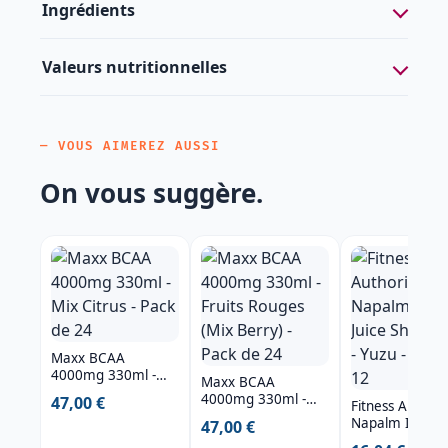
Ingrédients
Valeurs nutritionnelles
— VOUS AIMEREZ AUSSI
On vous suggère.
Maxx BCAA
4000mg 330ml -
Maxx BCAA
Mix Citrus - Pack de
4000mg 330ml -
47,00 €
Fitness Authori
24
Fruits Rouges (Mix
Napalm Igniter
47,00 €
Berry) - Pack de 24
Juice Shot 120m