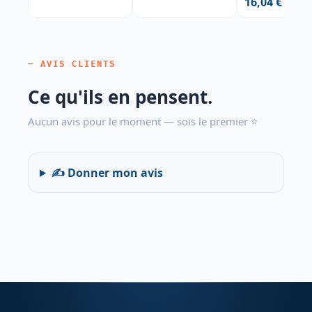
16,04 €
Yuzu - Pack de
— AVIS CLIENTS
Ce qu'ils en pensent.
Aucun avis pour le moment — sois le premier ⭐
✍️ Donner mon avis