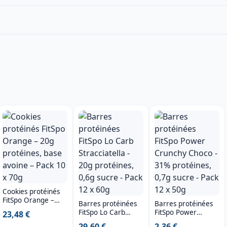
Cookies protéinés
FitSpo Orange –
Barres protéinées
Barres protéinées
20g protéines, base
FitSpo Lo Carb
FitSpo Power
23,48 €
avoine – Pack 10 x
Stracciatella - 20g
Crunchy Choco -
29,60 €
2,36 €
70g