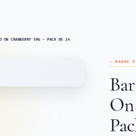
ACCUEIL
BOUTIQUE
BLOG
CONTACT
O ON CRANBERRY 50G - PACK DE 24
— BARRE P
Bar
On 
Pac