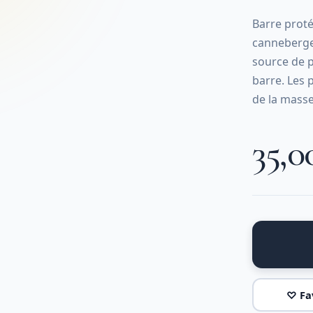
Barre prot
canneberge 
source de p
barre. Les 
de la masse
35,
♡ Fa