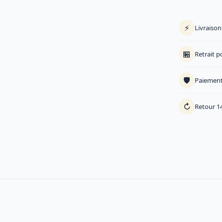
⚡
Livraiso
🏪
Retrait p
🛡️
Paiement
↻
Retour 14