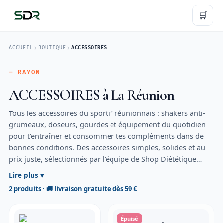
🛒
›
›
ACCUEIL
BOUTIQUE
ACCESSOIRES
— RAYON
ACCESSOIRES à La Réunion
Tous les accessoires du sportif réunionnais : shakers anti-
grumeaux, doseurs, gourdes et équipement du quotidien
pour t'entraîner et consommer tes compléments dans de
bonnes conditions. Des accessoires simples, solides et au
prix juste, sélectionnés par l'équipe de Shop Diététique
Réunion. Disponibles en magasin à Saint-André et en
Lire plus ▾
livraison partout à La Réunion — offerte dès 59 € d'achat,
2 produits · 🚚 livraison gratuite dès 59 €
souvent atteinte en les ajoutant à ta commande de
protéines ou de créatine.
Épuisé