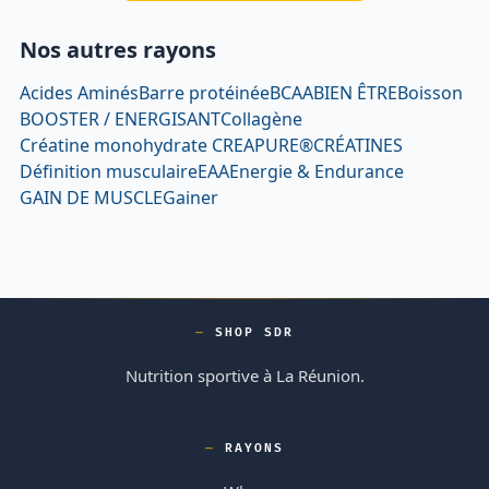
Nos autres rayons
Acides Aminés
Barre protéinée
BCAA
BIEN ÊTRE
Boisson
BOOSTER / ENERGISANT
Collagène
Créatine monohydrate CREAPURE®
CRÉATINES
Définition musculaire
EAA
Energie & Endurance
GAIN DE MUSCLE
Gainer
SHOP SDR
Nutrition sportive à La Réunion.
RAYONS