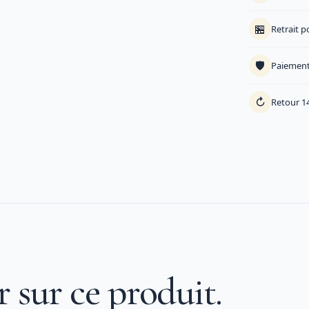
🏪
Retrait p
🛡️
Paiement
↻
Retour 14
r sur ce produit.