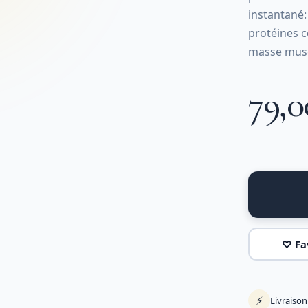
instantané:
protéines c
masse musc
79,
♡ Fa
⚡
Livraiso