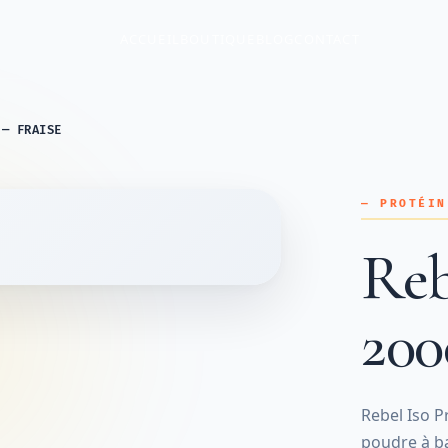
ACCUEIL
BOUTIQUE
BLOG
CONTACT
 — FRAISE
— PROTÉIN
Reb
200
Rebel Iso P
poudre à ba