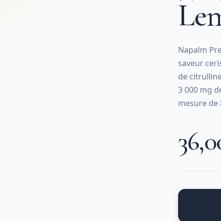
Le
Napalm Pre
saveur ceri
de citrullin
3 000 mg de
mesure de 
36,