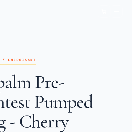
 / ENERGISANT
alm Pre-
test Pumped
g - Cherry