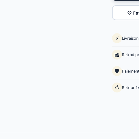
♡ Fa
⚡
Livraiso
🏪
Retrait p
🛡️
Paiement
↻
Retour 14