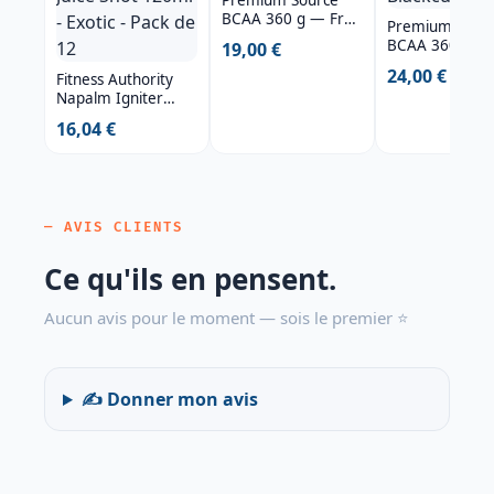
Premium Source
BCAA 360 g — Fruit
Premium Sour
Punch
BCAA 360 g —
19,00 €
Blackcurrant
24,00 €
Fitness Authority
Napalm Igniter
Juice Shot 120ml -
16,04 €
Exotic - Pack de 12
— AVIS CLIENTS
Ce qu'ils en pensent.
Aucun avis pour le moment — sois le premier ⭐
✍️ Donner mon avis