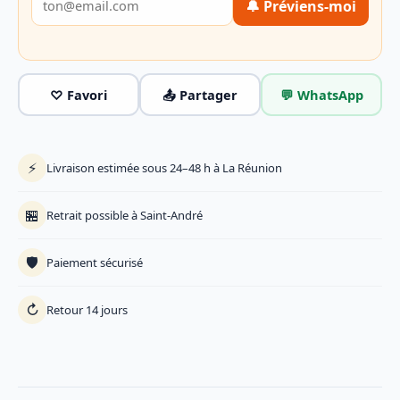
🔔 Préviens-moi
♡ Favori
📤 Partager
💬 WhatsApp
⚡
Livraison estimée sous 24–48 h à La Réunion
🏪
Retrait possible à Saint-André
🛡️
Paiement sécurisé
↻
Retour 14 jours