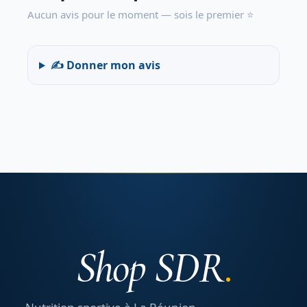
Aucun avis pour le moment — sois le premier ⭐
✍️ Donner mon avis
Shop SDR