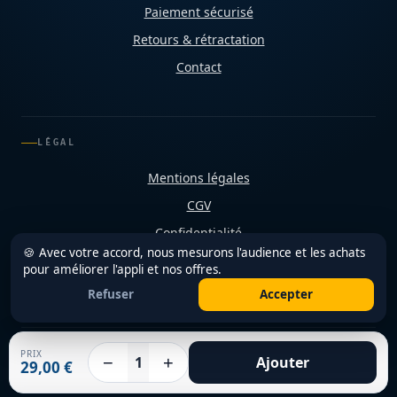
Paiement sécurisé
Retours & rétractation
Contact
LÉGAL
Mentions légales
CGV
Confidentialité
🍪 Avec votre accord, nous mesurons l'audience et les achats
Cookies
pour améliorer l'appli et nos offres.
Refuser
Accepter
PRIX
−
+
1
Ajouter
© 2026 Shop Diététique Réunion
29,00 €